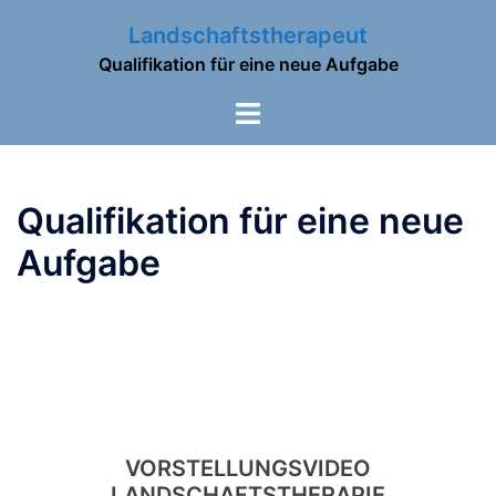
Zum
Landschaftstherapeut
Inhalt
Qualifikation für eine neue Aufgabe
springen
Menü
umschalten
Qualifikation für eine neue
Aufgabe
VORSTELLUNGSVIDEO
LANDSCHAFTSTHERAPIE