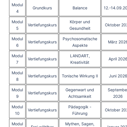
Modul
Grundkurs
Balance
12.-14.09.2
4
Modul
Körper und
Vertiefungskurs
Oktober 20
5
Gesundheit
Modul
Psychosomatische
Vertiefungskurs
März 202
6
Aspekte
Modul
LANDART,
Vertiefungskurs
April 202
7
Kreativität
Modul
Vertiefungskurs
Tonische Wirkung II
Juni 202
8
Modul
Gegenwart und
Septembe
Vertiefungskurs
9
Achtsamkeit
2026
Modul
Pädagogik -
Vertiefungskurs
Oktober 20
10
Führung
Modul
Mythen, Sagen,
Frei wählbar
Januar 20